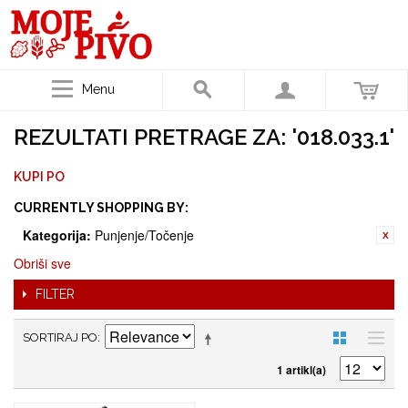
Menu
REZULTATI PRETRAGE ZA: '018.033.1'
KUPI PO
CURRENTLY SHOPPING BY:
Kategorija:
Punjenje/Točenje
Obriši sve
FILTER
SORTIRAJ PO
1 artikl(a)