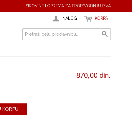
SIROVINE I OPREMA ZA PROIZVODNJU PIVA
NALOG
KORPA
870,00 din.
U KORPU