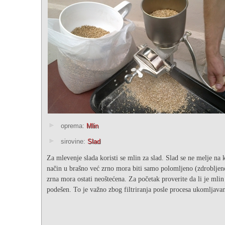
oprema:
Mlin
sirovine:
Slad
Za mlevenje slada koristi se mlin za slad. Slad se ne melje na 
način u brašno već zrno mora biti samo polomljeno (zdrobljen
zrna mora ostati neoštećena. Za početak proverite da li je mli
podešen. To je važno zbog filtriranja posle procesa ukomljava