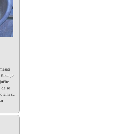
mešati
 Kada je
jučite
 da se
oteini su
ku