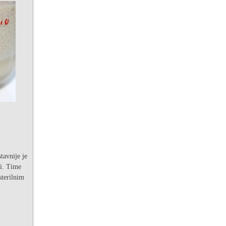
tavnije je
di. Time
sterilnim