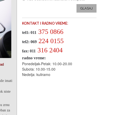
GLASAJ
KONTAKT I RADNO VREME:
375 0866
tel1: 011
224 0155
tel2: 069
316 2404
fax: 011
radno vreme:
Ponedeljak-Petak: 10.00-20.00
lad
Subota: 10.00-15.00
Nedelja: kuliramo
že imati
ok niste
 u zrnu
eban za