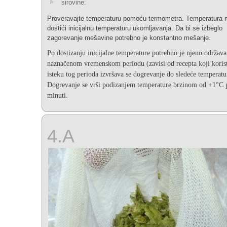
sirovine:
Proveravajte temperaturu pomoću termometra. Temperatura 
dostići inicijalnu temperaturu ukomljavanja. Da bi se izbeglo
zagorevanje mešavine potrebno je konstantno mešanje.
Po dostizanju inicijalne temperature potrebno je njeno održava
naznačenom vremenskom periodu (zavisi od recepta koji korist
isteku tog perioda izvršava se dogrevanje do sledeće temperatu
Dogrevanje se vrši podizanjem temperature brzinom od +1°C 
minuti.
4.A