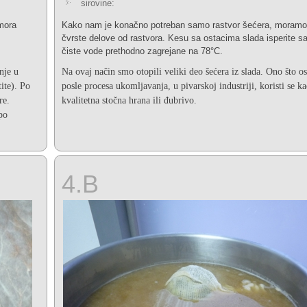
sirovine:
mora
Kako nam je konačno potreban samo rastvor šećera, moramo 
čvrste delove od rastvora. Kesu sa ostacima slada isperite sa 
čiste vode prethodno zagrejane na 78°C.
nje u
Na ovaj način smo otopili veliki deo šećera iz slada. Ono što o
ite). Po
posle procesa ukomljavanja, u pivarskoj industriji, koristi se k
re.
kvalitetna stočna hrana ili đubrivo.
po
4.B