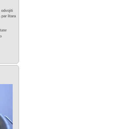
odvojiti
par litara
stane
ao