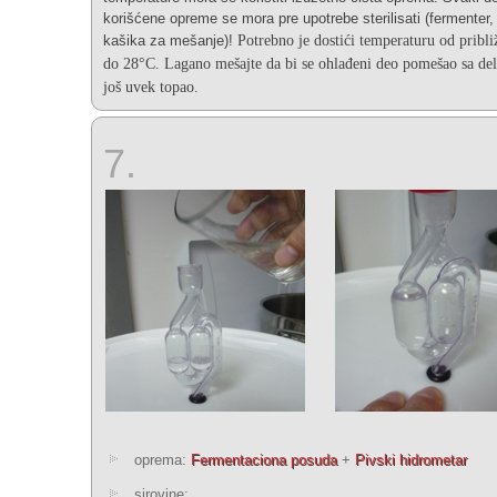
korišćene opreme se mora pre upotrebe sterilisati (fermenter,
kašika za mešanje)!
Potrebno je dostići temperaturu od pribli
do 28°C. Lagano mešajte da bi se ohlađeni deo pomešao sa del
još uvek topao.
7.
oprema:
Fermentaciona posuda
+
Pivski hidrometar
sirovine: