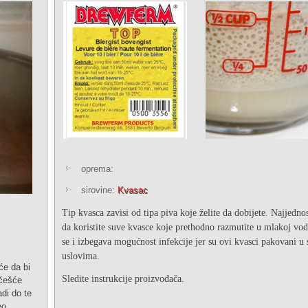
oprema:
sirovine:
Kvasac
Tip kvasca zavisi od tipa piva koje želite da dobijete. Najjednos
da koristite suve kvasce koje prethodno razmutite u mlakoj vo
se i izbegava mogućnost infekcije jer su ovi kvasci pakovani u 
uslovima.
će da bi
Sledite instrukcije proizvođača.
jčešće
di do te
eo