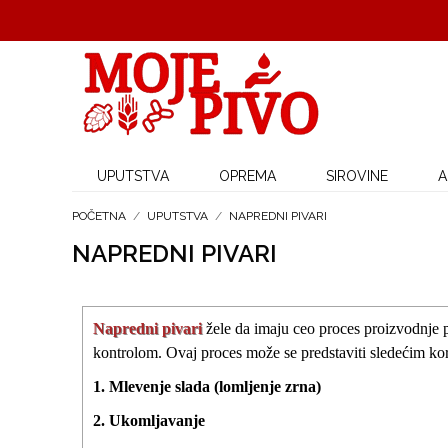
UPUTSTVA
OPREMA
SIROVINE
A
POČETNA
/
UPUTSTVA
/
NAPREDNI PIVARI
NAPREDNI PIVARI
Napredni pivari
žele
da imaju ceo proces proizvodnje 
kontrolom. Ovaj proces može se predstaviti sledećim ko
1. Mlevenje slada (lomljenje zrna)
2. Ukomljavanje