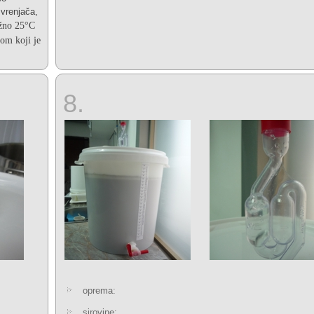
 vrenjača,
žno
25°C
om koji je
8.
oprema:
sirovine: