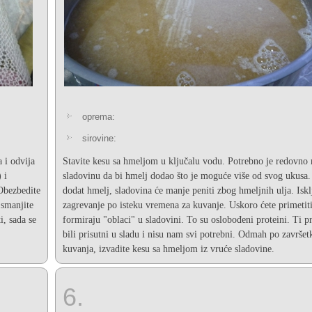
oprema:
sirovine:
 i odvija
Stavite kesu sa hmeljom u ključalu vodu. Potrebno je redovno 
 i
sladovinu da bi hmelj dodao što je moguće više od svog ukusa.
 Obezbedite
dodat hmelj, sladovina će manje peniti zbog hmeljnih ulja. Iskl
smanjite
zagrevanje po isteku vremena za kuvanje. Uskoro ćete primetiti
i, sada se
formiraju "oblaci" u sladovini. To su oslobođeni proteini. Ti pr
bili prisutni u sladu i nisu nam svi potrebni. Odmah po završet
kuvanja, izvadite kesu sa hmeljom iz vruće sladovine.
6.