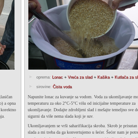
oprema:
Lonac
+
Vreća za slad
+
Kašika
+
Kutlača za s
sirovine:
Čista voda
klasičan
Napunite lonac za kuvanje sa vodom. Voda za ukomljavanje mo
o) a opna
temperaturu za oko 2°C-5°C višu od inicijalne temperature za
n korektno
ukomljavanje. Dodajte zdrobljeni slad i mešajte temeljno sve d
nja.
sigurni da više nema slada koji je suv.
Ukomljavanjem se vrši saharifikacija skroba. Skrob je prisutan
slada a mi treba da ga konvertujemo u šećer. Šećer nam je potr