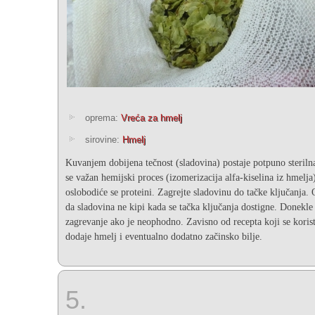
oprema:
Vreća za hmelj
sirovine:
Hmelj
Kuvanjem dobijena tečnost (sladovina) postaje potpuno sterilna
se važan hemijski proces (izomerizacija alfa-kiselina iz hmelja)
oslobodiće se proteini.
Zagrejte sladovinu do tačke ključanja.
da sladovina ne kipi kada se tačka ključanja dostigne.
Donekle 
zagrevanje ako je neophodno. Zavisno od recepta koji se korist
dodaje hmelj i eventualno dodatno začinsko bilje.
5.