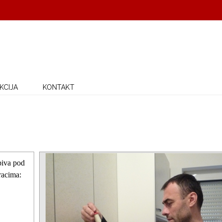
KCIJA
KONTAKT
piva pod
racima: