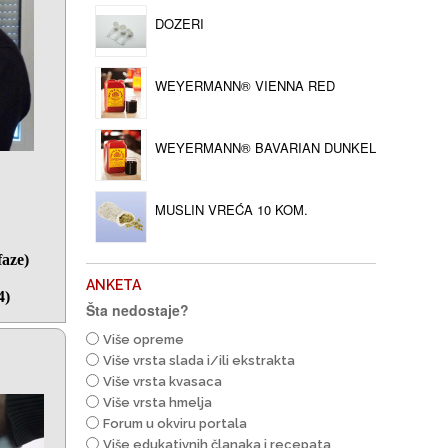
DOZERI
WEYERMANN® VIENNA RED
WEYERMANN® BAVARIAN DUNKEL
MUSLIN VREĆA 10 KOM.
faze)
ANKETA
4)
Šta nedostaje?
Više opreme
Više vrsta slada i/ili ekstrakta
Više vrsta kvasaca
Više vrsta hmelja
Forum u okviru portala
Više edukativnih članaka i recepata