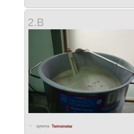
2.B
oprema:
Termometar