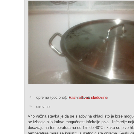
oprema (opciono):
Rashlađivač sladovine
sirovine:
Vrlo važna stavka je da se sladovina ohladi što je brže mogu
se izbegla bilo kakva mogućnost infekcije piva. Infekcije na
dešavaju na temperaturama od 15° do 40°C i kako se pivo hla
temperature mora se koristiti izuzetno čista oprema. Svaki d