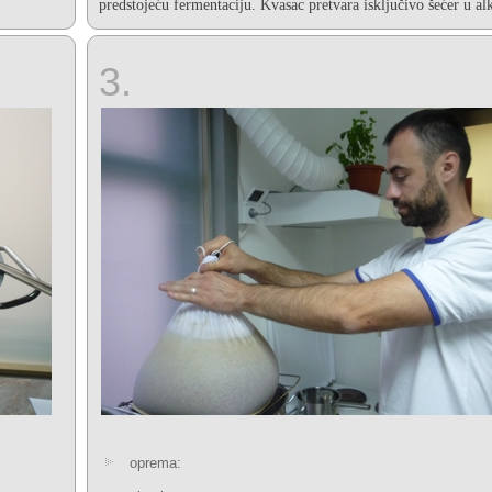
predstojeću fermentaciju. Kvasac pretvara isključivo šećer u al
3.
oprema: