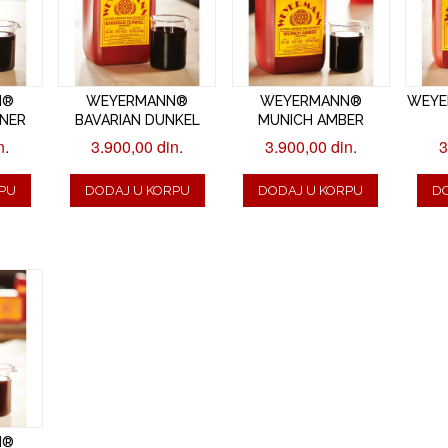
N®
WEYERMANN®
WEYERMANN®
WEYE
SNER
BAVARIAN DUNKEL
MUNICH AMBER
n.
3.900,00 din.
3.900,00 din.
3
PU
DODAJ U KORPU
DODAJ U KORPU
D
N®