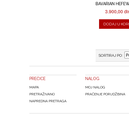
BAVARIAN HEFE
3.900,00 di
DODAJ U KOR
SORTIRAJ PO
PREČICE
NALOG
MAPA
MOJ NALOG
PRETRAŽIVANO
PRAĆENJE PORUDŽBINA
NAPREDNA PRETRAGA