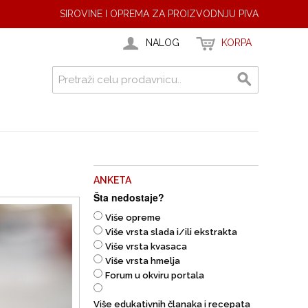
SIROVINE I OPREMA ZA PROIZVODNJU PIVA
NALOG
KORPA
ANKETA
Šta nedostaje?
Više opreme
Više vrsta slada i/ili ekstrakta
Više vrsta kvasaca
Više vrsta hmelja
Forum u okviru portala
Više edukativnih članaka i recepata