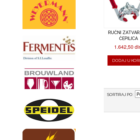
RUČNI ZATVAR
ČEPILICA
1.642,50 di
DODAJ U KOR
SORTIRAJ PO