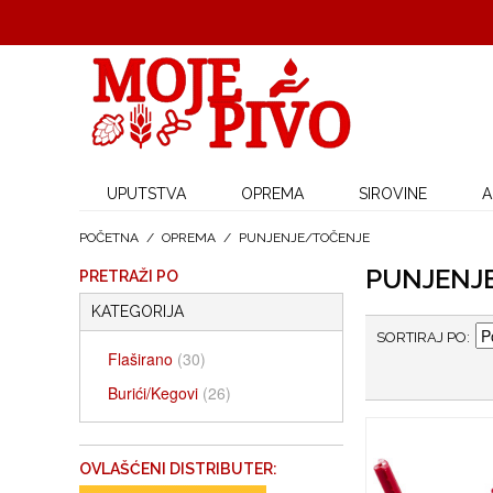
UPUTSTVA
OPREMA
SIROVINE
A
POČETNA
/
OPREMA
/
PUNJENJE/TOČENJE
PUNJENJ
PRETRAŽI PO
KATEGORIJA
SORTIRAJ PO
Flaširano
(30)
Burići/Kegovi
(26)
OVLAŠĆENI DISTRIBUTER: