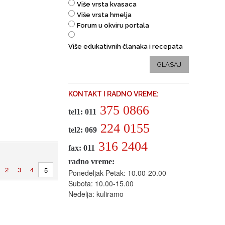
Više vrsta kvasaca
Više vrsta hmelja
Forum u okviru portala
Više edukativnih članaka i recepata
GLASAJ
KONTAKT I RADNO VREME:
375 0866
tel1: 011
224 0155
tel2: 069
316 2404
fax: 011
radno vreme:
2
3
4
5
Ponedeljak-Petak: 10.00-20.00
Subota: 10.00-15.00
Nedelja: kuliramo