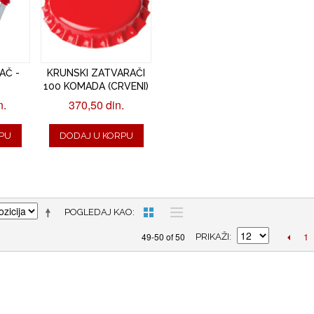
AČ -
KRUNSKI ZATVARAČI
100 KOMADA (CRVENI)
n.
370,50 din.
PU
DODAJ U KORPU
POGLEDAJ KAO
1
49-50 of 50
PRIKAŽI