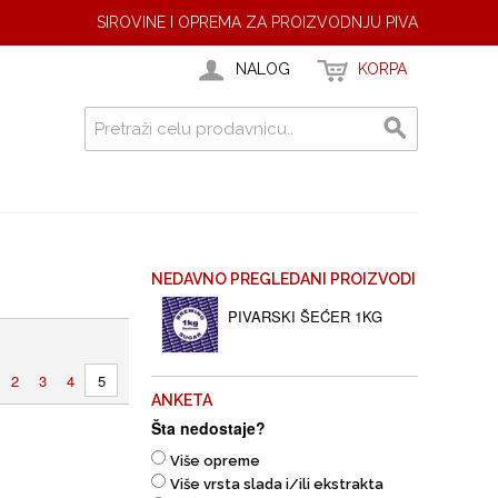
SIROVINE I OPREMA ZA PROIZVODNJU PIVA
NALOG
KORPA
NEDAVNO PREGLEDANI PROIZVODI
PIVARSKI ŠEĆER 1KG
2
3
4
5
ANKETA
Šta nedostaje?
Više opreme
Više vrsta slada i/ili ekstrakta