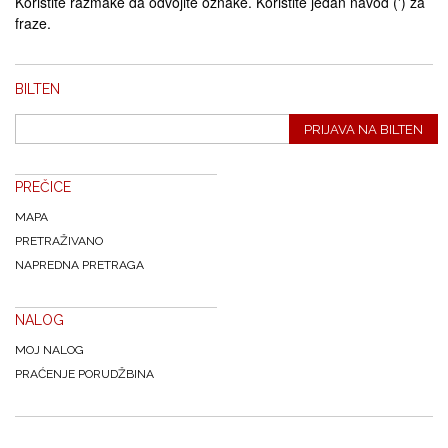
Koristite razmake da odvojite oznake. Koristite jedan navod (') za
fraze.
BILTEN
PRIJAVA NA BILTEN
PREČICE
MAPA
PRETRAŽIVANO
NAPREDNA PRETRAGA
NALOG
MOJ NALOG
PRAĆENJE PORUDŽBINA